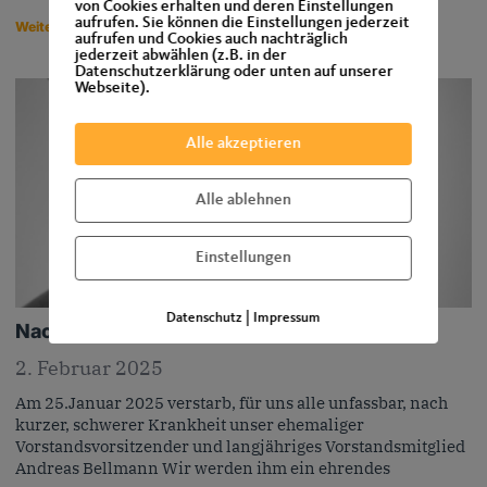
von Cookies erhalten und deren Einstellungen
aufrufen. Sie können die Einstellungen jederzeit
Weiterlesen »
aufrufen und Cookies auch nachträglich
jederzeit abwählen (z.B. in der
Datenschutzerklärung oder unten auf unserer
Webseite).
Alle akzeptieren
Alle ablehnen
Einstellungen
Datenschutz
|
Impressum
Nachruf
2. Februar 2025
Am 25.Januar 2025 verstarb, für uns alle unfassbar, nach
kurzer, schwerer Krankheit unser ehemaliger
Vorstandsvorsitzender und langjähriges Vorstandsmitglied
Andreas Bellmann Wir werden ihm ein ehrendes