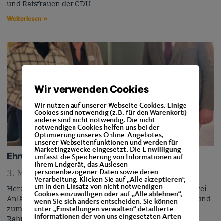
und Ratsfrauen der CDU
Weiterlesen »
Wir verwenden Cookies
Wir nutzen auf unserer Webseite Cookies. Einige
Cookies sind notwendig (z.B. für den Warenkorb)
andere sind nicht notwendig. Die nicht-
notwendigen Cookies helfen uns bei der
Optimierung unseres Online-Angebotes,
unserer Webseitenfunktionen und werden für
Marketingzwecke eingesetzt. Die Einwilligung
Ehrung für politisches Lebenswerk
umfasst die Speicherung von Informationen auf
Ihrem Endgerät, das Auslesen
3. März 2025
personenbezogener Daten sowie deren
Verarbeitung. Klicken Sie auf „Alle akzeptieren“,
um in den Einsatz von nicht notwendigen
Herzlichen Glückwunsch, Charlotte Naerger ! Gleich zwei
Cookies einzuwilligen oder auf „Alle ablehnen“,
Anlässe wurden gefeiert. Zum einen der 90.Geburtstag und
wenn Sie sich anders entscheiden. Sie können
zum anderen 53 Jahre Mitgliedschaft in der CDU. Im
unter „Einstellungen verwalten“ detaillierte
Informationen der von uns eingesetzten Arten
Rahmen